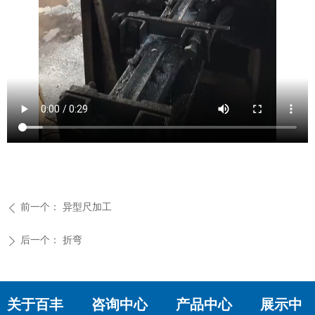
前一个：
异型尺加工
ꄴ
后一个：
折弯
ꄲ
关于百丰 咨询中心 产品中心 展示中